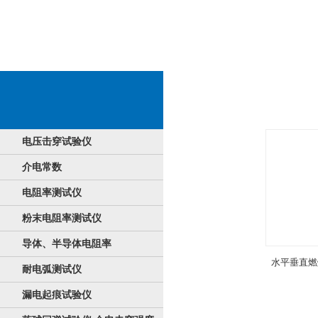
的产品展出
电压击穿试验仪
介电常数
电阻率测试仪
粉末电阻率测试仪
导体、半导体电阻率
水平垂直燃
耐电弧测试仪
漏电起痕试验仪