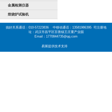
金属检测仪器
焙烧炉试验机
搞好关系通话：010-57223836 中移动通话：13581986395 司注册地
址：武汉市昌平区百善镇王庄重产业园
Email：1770844735@qq.com
易展提供技术支持