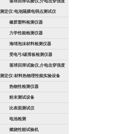
落球回弹试验仪,介电击穿强度
测定仪:电池隔膜电弱点测试仪
橡胶塑料检测仪器
力学性能检测仪器
海绵泡沫材料检测仪器
受电弓/碳滑板检测仪器
落球回弹试验仪,介电击穿强度
测定仪:材料热物理性能实验设备
热物性检测仪器
粉末测试设备
比表面测试仪
电池检测
燃烧性能试验机