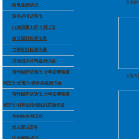
高温棒
耐电弧测试仪
漏电起痕试验仪
电池隔膜电弱点测试仪
橡胶塑料检测仪器
力学性能检测仪器
海绵泡沫材料检测仪器
落球回弹试验仪,介电击穿强度
高温气
测定仪:受电弓/碳滑板检测仪器
落球回弹试验仪,介电击穿强度
测定仪:材料热物理性能实验设备
热物性检测仪器
粉末测试设备
比表面测试仪