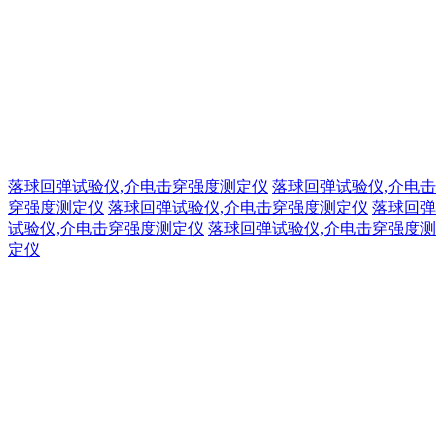
落球回弹试验仪,介电击穿强度测定仪
落球回弹试验仪,介电击
穿强度测定仪
落球回弹试验仪,介电击穿强度测定仪
落球回弹
试验仪,介电击穿强度测定仪
落球回弹试验仪,介电击穿强度测
定仪