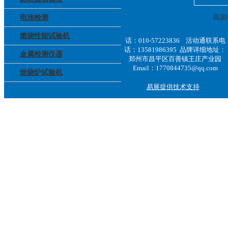
高温
电池检测
燃烧性能试验机
话：010-57223836 活动通联系电
话：13581986395 品牌详细地址：
金属检测仪器
郑州市昌平区百善镇王庄产业园
Email：1770844735@qq.com
焙烧炉试验机
易展提供技术支持