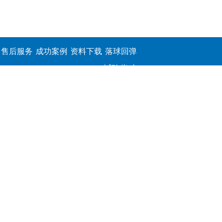
售后服务
成功案例
资料下载
落球回弹
试验仪,介
电击穿强
度测定仪