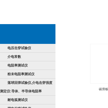
品牌商品展示
电压击穿试验仪
介电常数
电阻率测试仪
粉末电阻率测试仪
落球回弹试验仪,介电击穿强度
碳滑
测定仪:导体、半导体电阻率
耐电弧测试仪