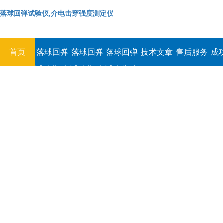
落球回弹试验仪,介电击穿强度测定仪
首页
落球回弹
落球回弹
落球回弹
技术文章
售后服务
成
试验仪,介
试验仪,介
试验仪,介
电击穿强
电击穿强
电击穿强
度测定仪
度测定仪
度测定仪