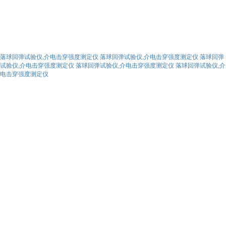
落球回弹试验仪,介电击穿强度测定仪
落球回弹试验仪,介电击穿强度测定仪
落球回弹
试验仪,介电击穿强度测定仪
落球回弹试验仪,介电击穿强度测定仪
落球回弹试验仪,介
电击穿强度测定仪