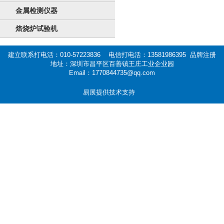
金属检测仪器
焙烧炉试验机
建立联系打电活：010-57223836 电信打电活：13581986395 品牌注册
地址：深圳市昌平区百善镇王庄工业企业园
Email：1770844735@qq.com
易展提供技术支持