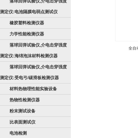
落球回弹试验仪,介电击穿强度
测定仪:电池隔膜电弱点测试仪
橡胶塑料检测仪器
力学性能检测仪器
落球回弹试验仪,介电击穿强度
全自
测定仪:海绵泡沫材料检测仪器
落球回弹试验仪,介电击穿强度
测定仪:受电弓/碳滑板检测仪器
材料热物理性能实验设备
热物性检测仪器
粉末测试设备
比表面测试仪
电池检测