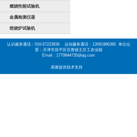
燃烧性能试验机
金属检测仪器
焙烧炉试验机
认识服务通话：010-57223836 运动服务通话：13581986395 单位位
置：天津市昌平区百善镇王庄工农业园
Email：1770844735@qq.com
易展提供技术支持