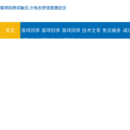
落球回弹试验仪,介电击穿强度测定仪
首页
落球回弹
落球回弹
落球回弹
技术文章
售后服务
成
试验仪,介
试验仪,介
试验仪,介
电击穿强
电击穿强
电击穿强
度测定仪
度测定仪
度测定仪