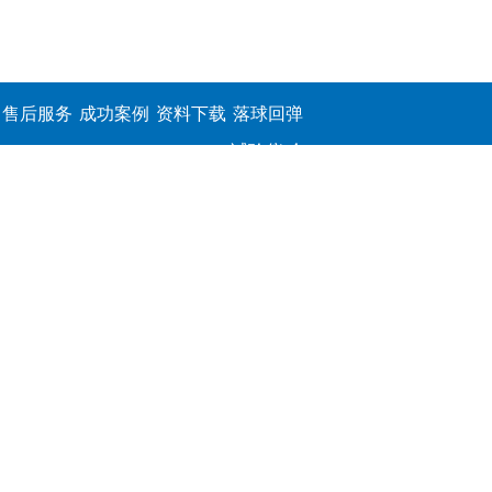
售后服务
成功案例
资料下载
落球回弹
试验仪,介
电击穿强
度测定仪