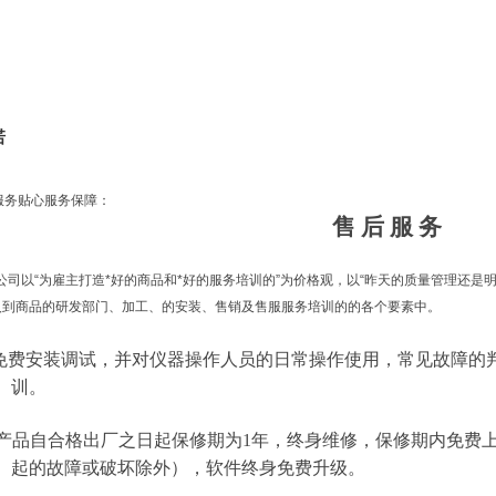
诺
服务贴心服务保障：
售 后 服 务
“为雇主打造*好的商品和*好的服务培训的”为价格观，以“昨天的质量管理还是明
入到商品的研发部门、加工、的安装、售销及售服服务培训的的各个要素中。
备免费安装调试，并对仪器操作人员的日常操作使用，常见故障的
训。
有产品自合格出厂之日起保修期为1年，终身维修，保修期内免费
起的故障或破坏除外），软件终身免费升级。