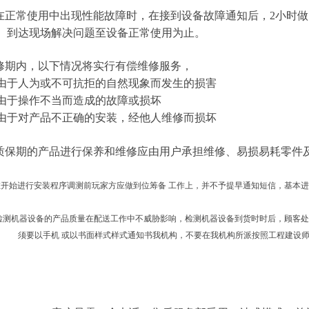
户在正常使用中出现性能故障时，在接到设备故障通知后，2小时做
到达现场解决问题至设备正常使用为止。
保修期内，以下情况将实行有偿维修服务，
.由于人为或不可抗拒的自然现象而发生的损害
.由于操作不当而造成的故障或损坏
.由于对产品不正确的安装，经他人维修而损坏
过质保期的产品进行保养和维修应由用户承担维修、易损易耗零件
在开始进行安装程序调测前玩家方应做到位筹备 工作上，并不予提早通知短信，基本
机器设备的产品质量在配送工作中不威胁影响，检测机器设备到货时时后，顾客处
须要以手机 或以书面样式样式通知书我机构，不要在我机构所派按照工程建设
：