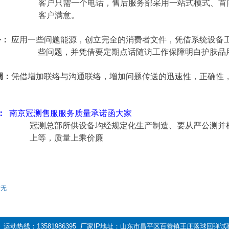
客户只需一个电话，售后服务部采用一站式模式、首
客户满意。
务：
应用一些问题能源，创立完全的消费者文件，凭借系统设备
些问题，并凭借要定期点话随访工作保障明白护肤品
调：
凭借增加联络与沟通联络，增加问题传送的迅速性，正确性
：
南京冠测售服服务质量承诺函大家
冠测总部所供设备均经规定化生产制造、要从严公测并检
上等，质量上乘价廉
暂无
836 运动热线：13581986395 厂家IP地址：山东市昌平区百善镇王庄落球回